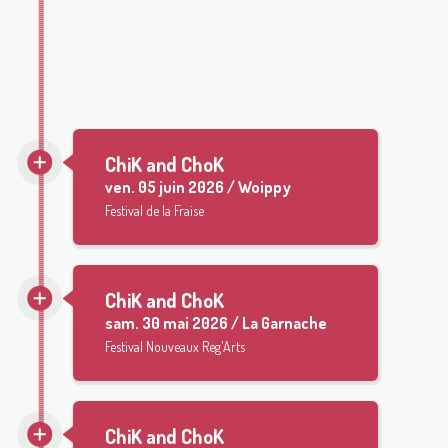
ChiK and ChoK
sam.
06 juin 2026 / La
Poitevinière
Festival de musique
ChiK and ChoK
ven.
05 juin 2026 / Woippy
Festival de la Fraise
ChiK and ChoK
sam.
30 mai 2026 / La Garnache
Festival Nouveaux Reg'Arts
ChiK and ChoK